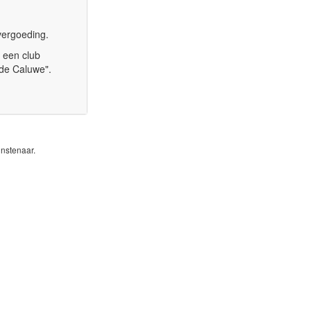
vergoeding.
n een club
 de Caluwe".
nstenaar.