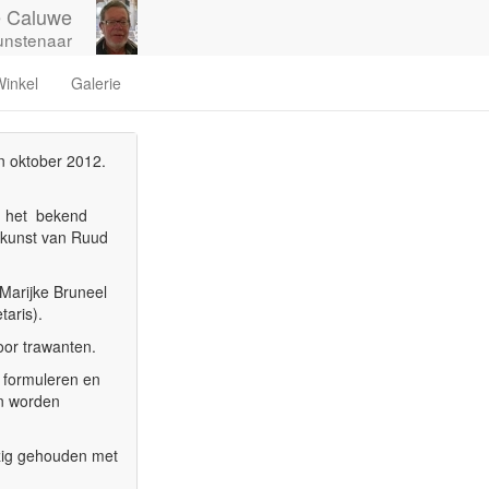
 Caluwe
unstenaar
inkel
Galerie
in oktober 2012.
n, het bekend
 kunst van Ruud
, Marijke Bruneel
aris).
oor trawanten.
t formuleren en
en worden
ezig gehouden met