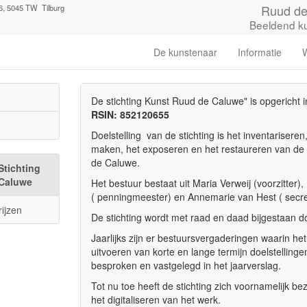
Ruud de
6, 5045 TW Tilburg
Beeldend k
De kunstenaar
Informatie
W
De stichting Kunst Ruud de Caluwe" is opgericht 
RSIN: 852120655
Doelstelling van de stichting is het inventarisere
maken, het exposeren en het restaureren van de
de Caluwe.
Stichting
Caluwe
Het bestuur bestaat uit Maria Verweij (voorzitter)
( penningmeester) en Annemarie van Hest ( secret
rijzen
De stichting wordt met raad en daad bijgestaan d
Jaarlijks zijn er bestuursvergaderingen waarin he
uitvoeren van korte en lange termijn doelstelling
besproken en vastgelegd in het jaarverslag.
Tot nu toe heeft de stichting zich voornamelijk b
het digitaliseren van het werk.